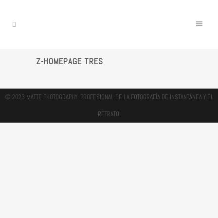
Z-HOMEPAGE TRES
© 2023 MATTE PHOTOGRAPHY. PROFESIONAL DE LA FOTOGRAFÍA DE INSTANTÁNEA Y EL
RETRATO.