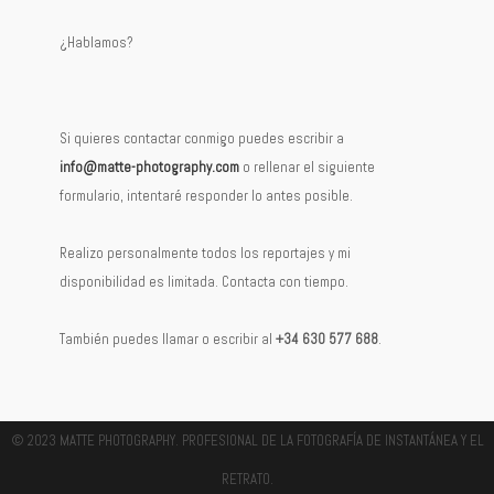
¿Hablamos?
Si quieres contactar conmigo puedes escribir a
info@matte-photography.com
o rellenar el siguiente
formulario, intentaré responder lo antes posible.
Realizo personalmente todos los reportajes y mi
disponibilidad es limitada. Contacta con tiempo.
También puedes llamar o escribir al
+34 630 577 688
.
© 2023 MATTE PHOTOGRAPHY. PROFESIONAL DE LA FOTOGRAFÍA DE INSTANTÁNEA Y EL
RETRATO.