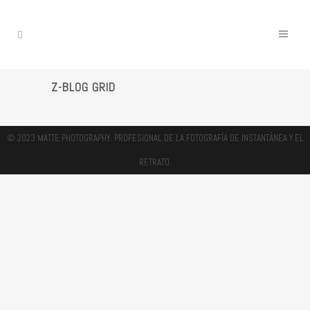
Z-BLOG GRID
© 2023 MATTE PHOTOGRAPHY. PROFESIONAL DE LA FOTOGRAFÍA DE INSTANTÁNEA Y EL
RETRATO.