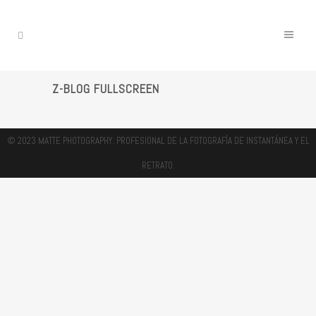
Z-BLOG FULLSCREEN
© 2023 MATTE PHOTOGRAPHY. PROFESIONAL DE LA FOTOGRAFÍA DE INSTANTÁNEA Y EL
RETRATO.